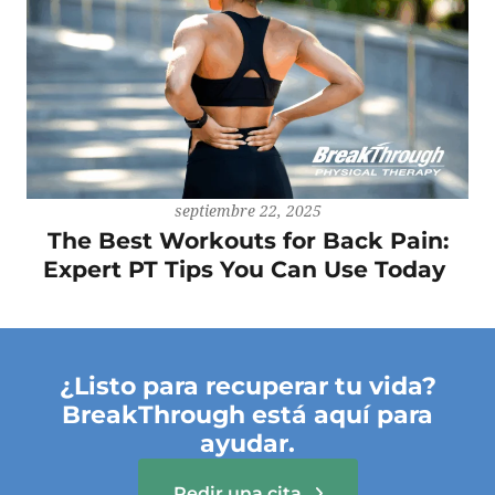
septiembre 22, 2025
The Best Workouts for Back Pain:
Expert PT Tips You Can Use Today
¿Listo para recuperar tu vida?
BreakThrough está aquí para
ayudar.
Pedir una cita