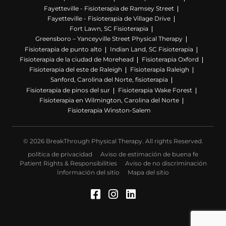
Fayetteville - Fisioterapia de Ramsey Street
Fayetteville - Fisioterapia de Village Drive
Fort Lawn, SC Fisioterapia
Greensboro – Yanceyville Street Physical Therapy
Fisioterapia de punto alto
Indian Land, SC Fisioterapia
Fisioterapia de la ciudad de Morehead
Fisioterapia Oxford
Fisioterapia del este de Raleigh
Fisioterapia Raleigh
Sanford, Carolina del Norte, fisioterapia
Fisioterapia de pinos del sur
Fisioterapia Wake Forest
Fisioterapia en Wilmington, Carolina del Norte
Fisioterapia Winston-Salem
© 2026 BreakThrough Physical Therapy. All rights Reserved.
política de privacidad
Aviso de estimación de buena fe
Patient Rights & Responsibilities
Aviso de no discriminación
Información del sitio
Mapa del sitio
Facebook (Se abre en u
Instagram (Se abre 
LinkedIn (Se abre