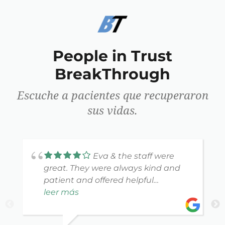
People in Trust
BreakThrough
Escuche a pacientes que recuperaron
sus vidas.
Eva & the staff were
great. They were always kind and
patient and offered helpful
feedback. You can tell they really
leer más
want to help their clients get back
to where they she before an injury.