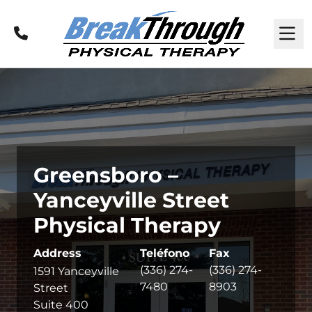
Llamar
M
Greensboro –
Yanceyville Street
Physical Therapy
Address
Teléfono
Fax
(336) 274-
(336) 274-
1591 Yanceyville
7480
8903
Street
Suite 400