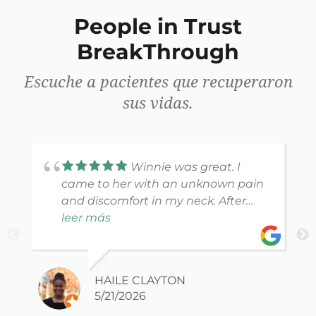
People in Trust
BreakThrough
Escuche a pacientes que recuperaron
sus vidas.
Winnie was great. I
came to her with an unknown pain
and discomfort in my neck. After
about 6 weeks, she had me on my
leer más
way, and I was feeling like myself
again. I haven't had any trouble
since! She is very passionate about
HAILE CLAYTON
what she does and extremely
5/21/2026
friendly. She also loves to help