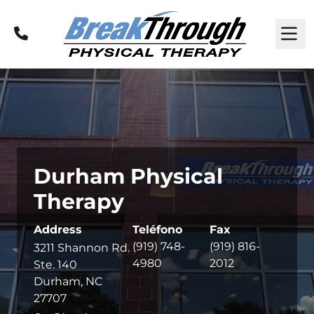
Llamar
M
Durham Physical
Therapy
Address
Teléfono
Fax
(919) 748-
(919) 816-
3211 Shannon Rd.
4980
2012
Ste. 140
Durham, NC
27707