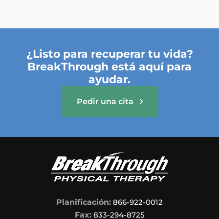
runners, so if you need PT, and you
just so happen to run, this is
definitely the place for you! (This is
also the place for you if you don't
run)
¿Listo para recuperar tu vida?
BreakThrough está aquí para
ayudar.
Pedir una cita
Planificación:
866-922-0012
Fax:
833-294-8725