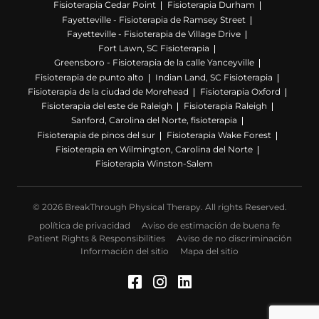
Fisioterapia Cedar Point
Fisioterapia Durham
Fayetteville - Fisioterapia de Ramsey Street
Fayetteville - Fisioterapia de Village Drive
Fort Lawn, SC Fisioterapia
Greensboro - Fisioterapia de la calle Yanceyville
Fisioterapia de punto alto
Indian Land, SC Fisioterapia
Fisioterapia de la ciudad de Morehead
Fisioterapia Oxford
Fisioterapia del este de Raleigh
Fisioterapia Raleigh
Sanford, Carolina del Norte, fisioterapia
Fisioterapia de pinos del sur
Fisioterapia Wake Forest
Fisioterapia en Wilmington, Carolina del Norte
Fisioterapia Winston-Salem
© 2026 BreakThrough Physical Therapy. All rights Reserved.
política de privacidad
Aviso de estimación de buena fe
Patient Rights & Responsibilities
Aviso de no discriminación
Información del sitio
Mapa del sitio
Facebook (Se abre en u
Instagram (Se abre 
LinkedIn (Se abre