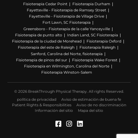
Fisioterapia Cedar Point
Fisioterapia Durham
Fayetteville - Fisioterapia de Ramsey Street
Fayetteville - Fisioterapia de Village Drive
Fort Lawn, SC Fisioterapia
Greensboro - Fisioterapia de la calle Yanceyville
Fisioterapia de punto alto
Indian Land, SC Fisioterapia
Fisioterapia de la ciudad de Morehead
Fisioterapia Oxford
Fisioterapia del este de Raleigh
Fisioterapia Raleigh
Sanford, Carolina del Norte, fisioterapia
Fisioterapia de pinos del sur
Fisioterapia Wake Forest
Fisioterapia en Wilmington, Carolina del Norte
Fisioterapia Winston-Salem
© 2026 BreakThrough Physical Therapy. All rights Reserved.
política de privacidad
Aviso de estimación de buena fe
Patient Rights & Responsibilities
Aviso de no discriminación
Información del sitio
Mapa del sitio
Facebook (Se abre en u
Instagram (Se abre 
LinkedIn (Se abre