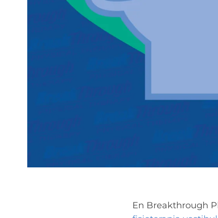
En Breakthrough Ph