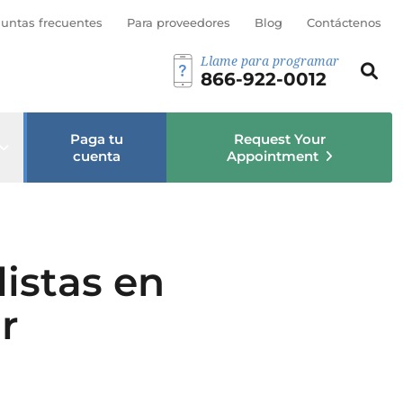
bmenú
untas frecuentes
Para proveedores
Blog
Contáctenos
Llame para programar
Busca est
Busc
866-922-0012
Paga tu
Request Your
Open sub menu
cuenta
Appointment
istas en
r