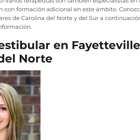
ar
Varios terapeutas son también especialistas en 
an con formación adicional en este ámbito. Conozc
ares de Carolina del Norte y del Sur a continuación
nformación.
estibular en Fayetteville
del Norte