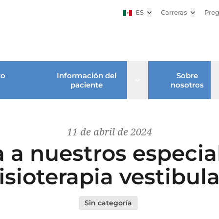
ES
Abrir submenú
Carreras
Abrir su
Preg
to
Información del
Sobre
Open sub menu
paciente
nosotros
11 de abril de 2024
 a nuestros especial
fisioterapia vestibula
Sin categoría