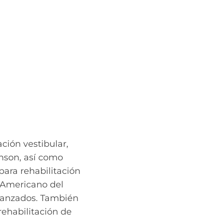
ación vestibular,
inson, así como
para rehabilitación
o Americano del
avanzados. También
rehabilitación de