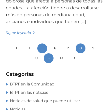
dolorosa que afecta a personas de todas las
edades. La afección tiende a desarrollarse
más en personas de mediana edad,
ancianos e individuos que tienen […]
Sigue leyendo
Paginación
Publicaciones anteriores
1
…
6
7
8
9
de
10
…
13
Siguientes publica
entradas
Categorías
BTPT en la Comunidad
BTPT en las noticias
Noticias de salud que puede utilizar
Noticias