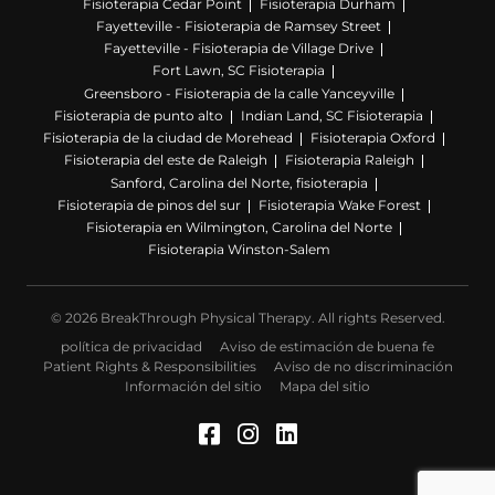
Fisioterapia Cedar Point
Fisioterapia Durham
Fayetteville - Fisioterapia de Ramsey Street
Fayetteville - Fisioterapia de Village Drive
Fort Lawn, SC Fisioterapia
Greensboro - Fisioterapia de la calle Yanceyville
Fisioterapia de punto alto
Indian Land, SC Fisioterapia
Fisioterapia de la ciudad de Morehead
Fisioterapia Oxford
Fisioterapia del este de Raleigh
Fisioterapia Raleigh
Sanford, Carolina del Norte, fisioterapia
Fisioterapia de pinos del sur
Fisioterapia Wake Forest
Fisioterapia en Wilmington, Carolina del Norte
Fisioterapia Winston-Salem
© 2026 BreakThrough Physical Therapy. All rights Reserved.
política de privacidad
Aviso de estimación de buena fe
Patient Rights & Responsibilities
Aviso de no discriminación
Información del sitio
Mapa del sitio
Facebook (Se abre en u
Instagram (Se abre 
LinkedIn (Se abre