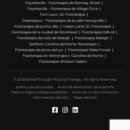
Fayetteville - Fisioterapia de Ramsey Street
Fayetteville - Fisioterapia de Village Drive
Fort Lawn, SC Fisioterapia
Greensboro - Fisioterapia de la calle Yanceyville
Fisioterapia de punto alto
Indian Land, SC Fisioterapia
Fisioterapia de la ciudad de Morehead
Fisioterapia Oxford
Fisioterapia del este de Raleigh
Fisioterapia Raleigh
Sanford, Carolina del Norte, fisioterapia
Fisioterapia de pinos del sur
Fisioterapia Wake Forest
Fisioterapia en Wilmington, Carolina del Norte
Fisioterapia Winston-Salem
© 2026 BreakThrough Physical Therapy. All rights Reserved.
política de privacidad
Aviso de estimación de buena fe
Patient Rights & Responsibilities
Aviso de no discriminación
Información del sitio
Mapa del sitio
Facebook (Se abre en u
Instagram (Se abre 
LinkedIn (Se abre