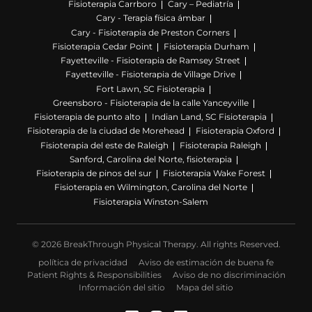
Fisioterapia Carrboro
Cary – Pediatría
Cary - Terapia física ámbar
Cary - Fisioterapia de Preston Corners
Fisioterapia Cedar Point
Fisioterapia Durham
Fayetteville - Fisioterapia de Ramsey Street
Fayetteville - Fisioterapia de Village Drive
Fort Lawn, SC Fisioterapia
Greensboro - Fisioterapia de la calle Yanceyville
Fisioterapia de punto alto
Indian Land, SC Fisioterapia
Fisioterapia de la ciudad de Morehead
Fisioterapia Oxford
Fisioterapia del este de Raleigh
Fisioterapia Raleigh
Sanford, Carolina del Norte, fisioterapia
Fisioterapia de pinos del sur
Fisioterapia Wake Forest
Fisioterapia en Wilmington, Carolina del Norte
Fisioterapia Winston-Salem
© 2026 BreakThrough Physical Therapy. All rights Reserved.
política de privacidad
Aviso de estimación de buena fe
Patient Rights & Responsibilities
Aviso de no discriminación
Información del sitio
Mapa del sitio