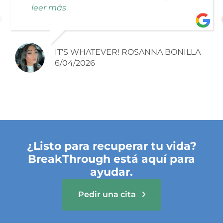
through the whole process. 10 out of 10. All
leer más
the lady’s and gentlemen just great
people. Thank you for all the help you
have done.
IT’S WHATEVER! ROSANNA BONILLA
6/04/2026
¿Listo para recuperar tu vida?
BreakThrough está aquí para
ayudar.
Pedir una cita