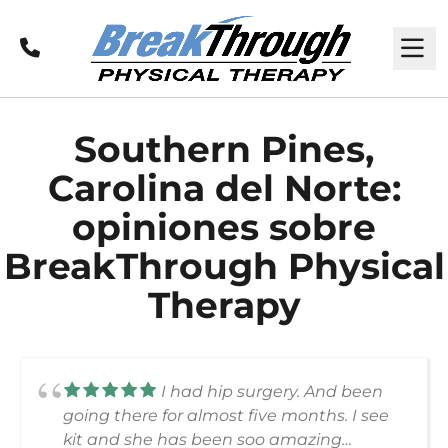
Llamar
M
Southern Pines,
Carolina del Norte:
opiniones sobre
BreakThrough Physical
Therapy
I had hip surgery. And been
going there for almost five months. I see
kit and she has been soo amazing