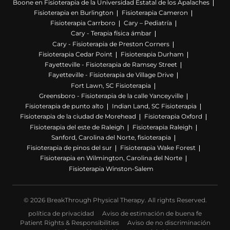
Boone en Fisioterapia de la Universidad Estatal de los Apalaches
Fisioterapia en Burlington
Fisioterapia Cameron
Fisioterapia Carrboro
Cary – Pediatría
Cary - Terapia física ámbar
Cary - Fisioterapia de Preston Corners
Fisioterapia Cedar Point
Fisioterapia Durham
Fayetteville - Fisioterapia de Ramsey Street
Fayetteville - Fisioterapia de Village Drive
Fort Lawn, SC Fisioterapia
Greensboro - Fisioterapia de la calle Yanceyville
Fisioterapia de punto alto
Indian Land, SC Fisioterapia
Fisioterapia de la ciudad de Morehead
Fisioterapia Oxford
Fisioterapia del este de Raleigh
Fisioterapia Raleigh
Sanford, Carolina del Norte, fisioterapia
Fisioterapia de pinos del sur
Fisioterapia Wake Forest
Fisioterapia en Wilmington, Carolina del Norte
Fisioterapia Winston-Salem
© 2026 BreakThrough Physical Therapy. All rights Reserved.
política de privacidad
Aviso de estimación de buena fe
Patient Rights & Responsibilities
Aviso de no discriminación