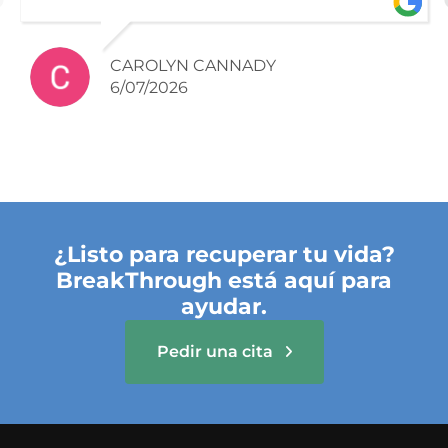
get back what you’ve lost and their caring
way makes you grateful to be there.
CAROLYN CANNADY
6/07/2026
¿Listo para recuperar tu vida?
BreakThrough está aquí para
ayudar.
Pedir una cita