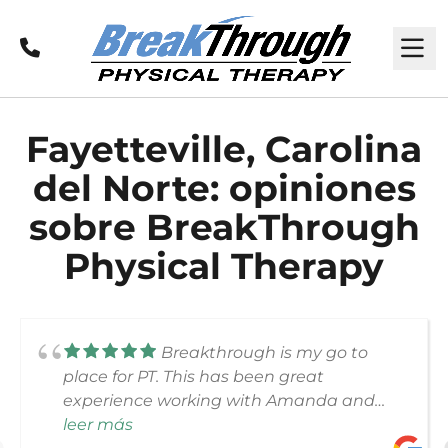
Llamar
M
Fayetteville, Carolina
del Norte: opiniones
sobre BreakThrough
Physical Therapy
Breakthrough is my go to
place for PT. This has been great
experience working with Amanda and
Jen. They have the knowledge to help you
leer más