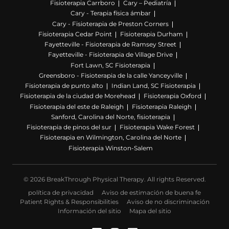
Fisioterapia Carrboro
Cary – Pediatría
Cary - Terapia física ámbar
Cary - Fisioterapia de Preston Corners
Fisioterapia Cedar Point
Fisioterapia Durham
Fayetteville - Fisioterapia de Ramsey Street
Fayetteville - Fisioterapia de Village Drive
Fort Lawn, SC Fisioterapia
Greensboro - Fisioterapia de la calle Yanceyville
Fisioterapia de punto alto
Indian Land, SC Fisioterapia
Fisioterapia de la ciudad de Morehead
Fisioterapia Oxford
Fisioterapia del este de Raleigh
Fisioterapia Raleigh
Sanford, Carolina del Norte, fisioterapia
Fisioterapia de pinos del sur
Fisioterapia Wake Forest
Fisioterapia en Wilmington, Carolina del Norte
Fisioterapia Winston-Salem
© 2026 BreakThrough Physical Therapy. All rights Reserved.
política de privacidad
Aviso de estimación de buena fe
Patient Rights & Responsibilities
Aviso de no discriminación
Información del sitio
Mapa del sitio