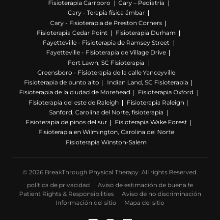
Fisioterapia Carrboro
Cary – Pediatría
Cary - Terapia física ámbar
Cary - Fisioterapia de Preston Corners
Fisioterapia Cedar Point
Fisioterapia Durham
Fayetteville - Fisioterapia de Ramsey Street
Fayetteville - Fisioterapia de Village Drive
Fort Lawn, SC Fisioterapia
Greensboro - Fisioterapia de la calle Yanceyville
Fisioterapia de punto alto
Indian Land, SC Fisioterapia
Fisioterapia de la ciudad de Morehead
Fisioterapia Oxford
Fisioterapia del este de Raleigh
Fisioterapia Raleigh
Sanford, Carolina del Norte, fisioterapia
Fisioterapia de pinos del sur
Fisioterapia Wake Forest
Fisioterapia en Wilmington, Carolina del Norte
Fisioterapia Winston-Salem
© 2026 BreakThrough Physical Therapy. All rights Reserved.
política de privacidad
Aviso de estimación de buena fe
Patient Rights & Responsibilities
Aviso de no discriminación
Información del sitio
Mapa del sitio