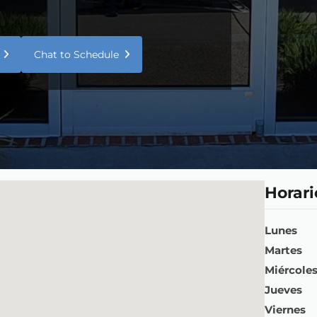
Chat to Schedule
Horari
Lunes
Martes
Miércole
Jueves
Viernes