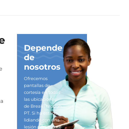
e
Depende
de
nosotros
e
Ofrecemos
pantallas de
cortesía en todas
las ubicaciones
la
de BreakThrough
PT. Si ha estado
lidiando con una
lesión persistente