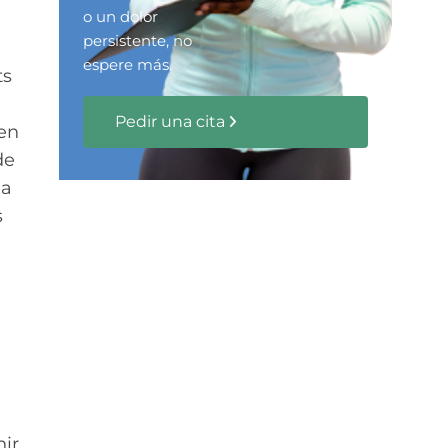
o un dolor
persistente, no
espere más.
ts
Pedir una cita
 en
de
la
s
nir