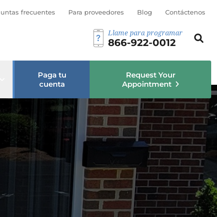
bmenú
untas frecuentes
Para proveedores
Blog
Contáctenos
Llame para programar
Busca est
Busc
866-922-0012
Paga tu
Request Your
Open sub menu
cuenta
Appointment