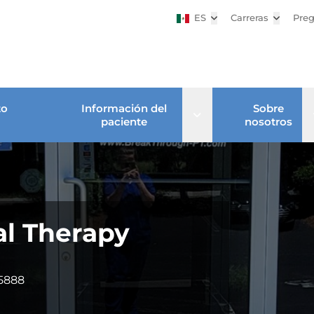
ES
Abrir submenú
Carreras
Abrir su
Preg
to
Información del
Sobre
Open sub menu
paciente
nosotros
al Therapy
-5888