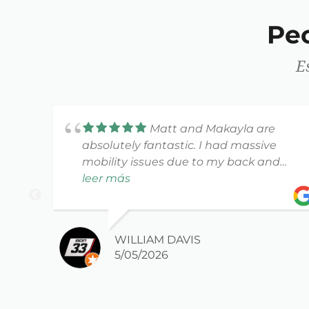
Pe
E
Matt and Makayla are
absolutely fantastic. I had massive
mobility issues due to my back and
they worked with me to regain my
leer más
ability. I can't thank them enough.
Having issues and need PT? This is your
WILLIAM DAVIS
place.
5/05/2026