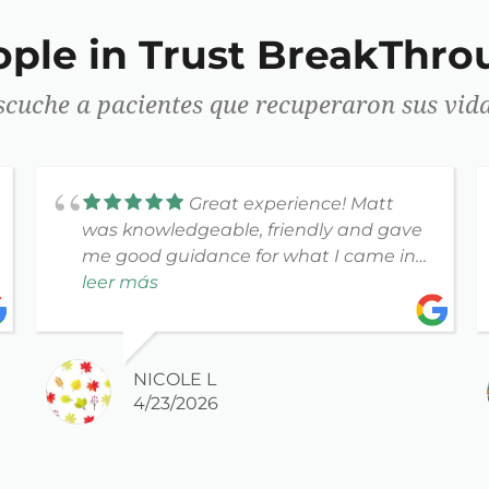
ople in Trust BreakThro
scuche a pacientes que recuperaron sus vida
Great experience! Matt
was knowledgeable, friendly and gave
me good guidance for what I came in
for. Took the time to listen to me during
leer más
the evaluation. From getting
appointment scheduled to the visit,
everyone was great. Highly
NICOLE L
recommend!
4/23/2026