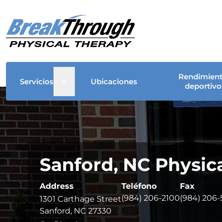
Rendimien
Open sub menu
Servicios
Ubicaciones
deportivo
Sanford, NC Physic
Address
Teléfono
Fax
(984) 206-2100
(984) 206
1301 Carthage Street
Sanford, NC 27330