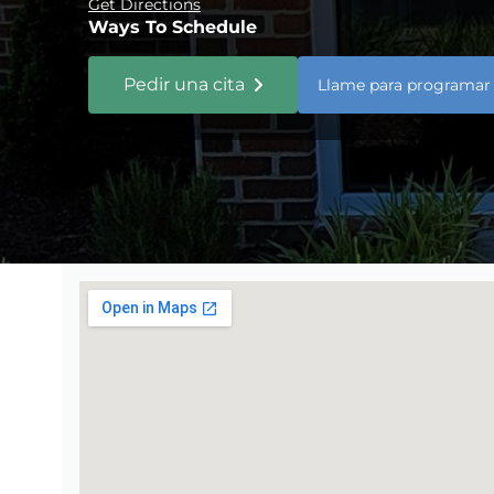
Get Directions
Ways To Schedule
Pedir una cita
Llame para programar