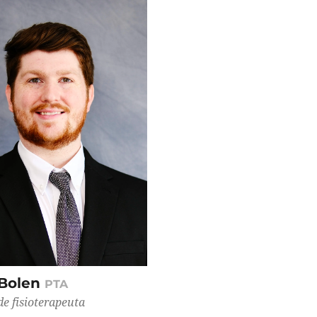
Bolen
PTA
de fisioterapeuta