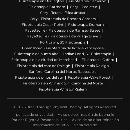
Fisioterapia en Burlington
Fisioterapia Cameron
Fisioterapia Carrboro
Cary – Pediatría
Cary - Terapia física ámbar
Cary - Fisioterapia de Preston Corners
Fisioterapia Cedar Point
Fisioterapia Durham
Fayetteville - Fisioterapia de Ramsey Street
Fayetteville - Fisioterapia de Village Drive
Fort Lawn, SC Fisioterapia
Greensboro - Fisioterapia de la calle Yanceyville
Fisioterapia de punto alto
Indian Land, SC Fisioterapia
Fisioterapia de la ciudad de Morehead
Fisioterapia Oxford
Fisioterapia del este de Raleigh
Fisioterapia Raleigh
Sanford, Carolina del Norte, fisioterapia
Fisioterapia de pinos del sur
Fisioterapia Wake Forest
Fisioterapia en Wilmington, Carolina del Norte
Fisioterapia Winston-Salem
© 2026 BreakThrough Physical Therapy. All rights Reserved.
política de privacidad
Aviso de estimación de buena fe
Patient Rights & Responsibilities
Aviso de no discriminación
Información del sitio
Mapa del sitio