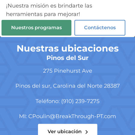
¡Nuestra misión es brindarte las
herramientas para mejorar!
Nuestros programas
Contáctenos
Nuestras ubicaciones
Pinos del Sur
275 Pinehurst Ave
Pinos del sur, Carolina del Norte 28387
Teléfono: (910) 239-7275
MI:
CPoulin@BreakThrough-PT.com
Ver ubicación