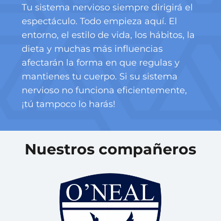
Tu sistema nervioso siempre dirigirá el
espectáculo. Todo empieza aquí. El
entorno, el estilo de vida, los hábitos, la
dieta y muchas más influencias
afectarán la forma en que regulas y
mantienes tu cuerpo. Si su sistema
nervioso no funciona eficientemente,
¡tú tampoco lo harás!
Nuestros compañeros