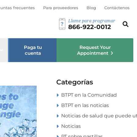
bmenú
untas frecuentes
Para proveedores
Blog
Contáctenos
Llame para programar
Busca est
Busc
866-922-0012
Paga tu
Request Your
Open sub menu
cuenta
Appointment
Categorías
BTPT en la Comunidad
BTPT en las noticias
Noticias de salud que puede uti
Noticias
PT sobre pastillas