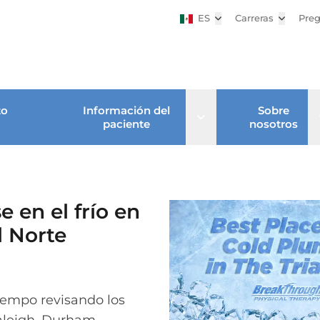
ES
Abrir submenú
Carreras
Abrir su
Preg
to
Información del
Sobre
Open sub menu
paciente
nosotros
 en el frío en
l Norte
iempo revisando los
aleigh, Durham,