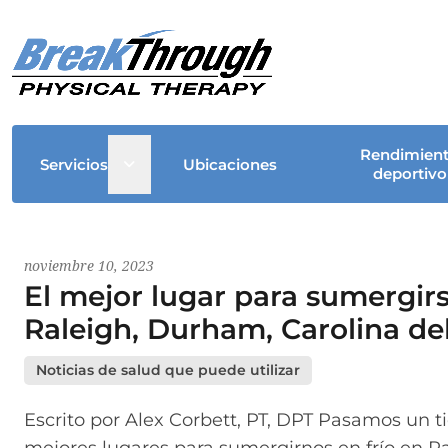
Rendimien
Open sub menu
Servicios
Ubicaciones
deportivo
Últimas noticias
noviembre 10, 2023
El mejor lugar para sumergirse
Raleigh, Durham, Carolina de
Noticias de salud que puede utilizar
Escrito por Alex Corbett, PT, DPT Pasamos un t
mejores lugares para sumergirnos en frío en R