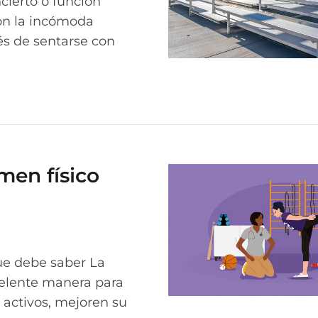
ncierto o función
con la incómoda
és de sentarse con
men físico
que debe saber La
celente manera para
activos, mejoren su