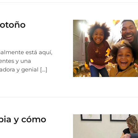
 otoño
nalmente está aquí,
entes y una
dora y genial […]
apia y cómo